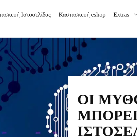
τασκευή Ιστοσελίδας
Καστασκευή eshop
Extras
ΟΙ ΜΎΘΟ
ΜΠΟΡΕΊ
ΙΣΤΟΣΕ