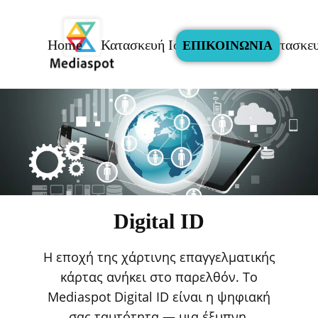
Home
Κατασκευή Ιστοσελίδας
Καστασκευ
ΕΠΙΚΟΙΝΩΝΙΑ
Digital ID
Η εποχή της χάρτινης επαγγελματικής
κάρτας ανήκει στο παρελθόν. Το
Mediaspot Digital ID είναι η ψηφιακή
σας ταυτότητα — μια έξυπνη,