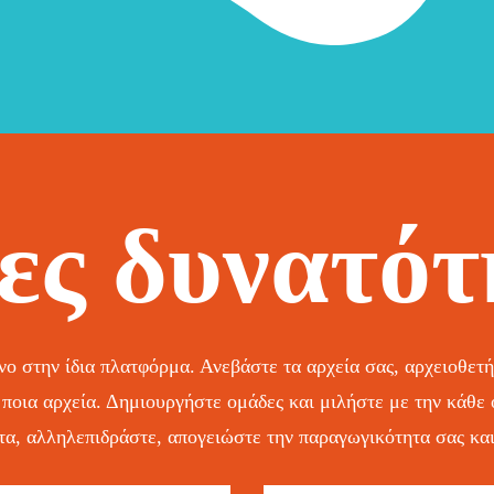
ες δυνατότ
ο στην ίδια πλατφόρμα. Ανεβάστε τα αρχεία σας, αρχειοθετ
ι ποια αρχεία. Δημιουργήστε ομάδες και μιλήστε με την κάθε
α, αλληλεπιδράστε, απογειώστε την παραγωγικότητα σας και 