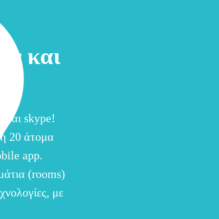
ες και
 και skype!
 ή 20 άτομα
bile app.
ωμάτια (rooms)
χνολογίες, με