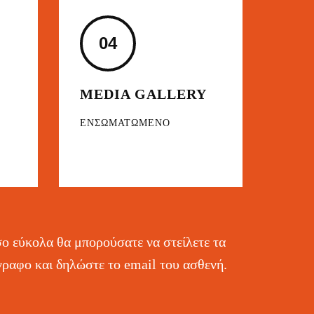
04
MEDIA GALLERY
ΕΝΣΩΜΑΤΩΜΕΝΟ
!
σο εύκολα θα μπορούσατε να στείλετε τα
γραφο και δηλώστε το email του ασθενή.