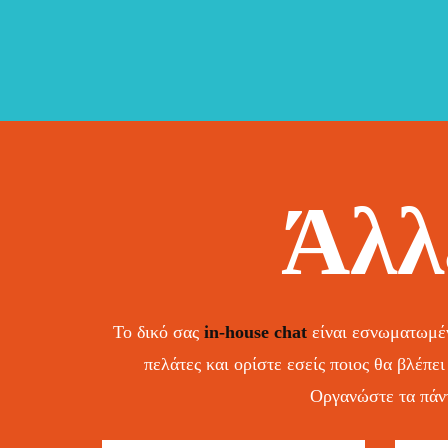
Άλλ
Το δικό σας
in-house chat
είναι εσνωματωμέν
πελάτες και ορίστε εσείς ποιος θα βλέπε
Οργανώστε τα πάντ