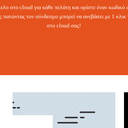
ελο στο cloud για κάθε πελάτη και ορίστε έναν κωδικό 
 πατώντας τον σύνδεσμο μπορεί να ανεβάσει με 1 κλικ τ
στο cloud σας!