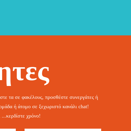
ητες
ήστε τα σε φακέλους, προσθέστε συνεργάτες ή
 ομάδα ή άτομο σε ξεχωριστό κανάλι chat!
...κερδίστε χρόνο!