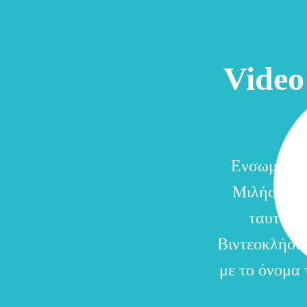
Video
Ενσωματών
Μιλήστε όσ
ταυτόχρο
Βιντεοκλήσει
με το όνομα 