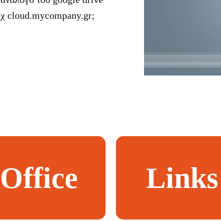
π.χ cloud.mycompany.gr;
Office
Links