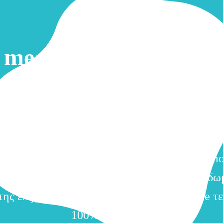
 meetings με συνεργάτ
πελάτες
ουμε στην πλατφόρμα σας δυνατότητες zoom
ο θέλετε με εικόνα...κρύσταλλο με έναν ή 10
να! Απευθείας μέσα από τον browser ή με mo
ς μέσα από τον δικό σας private server και δ
της επιχείρησης σας! ​Με 100% open source τε
100% ασφάλεια!