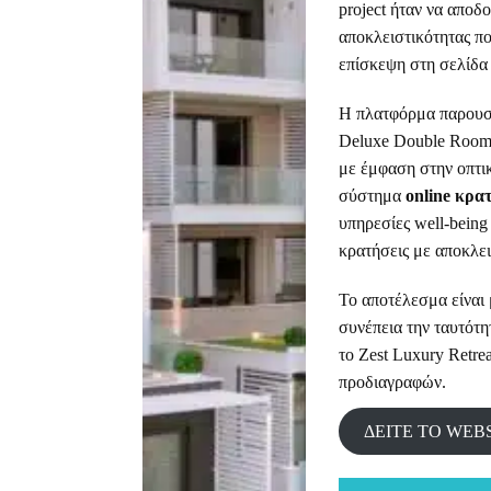
project ήταν να αποδ
αποκλειστικότητας πο
επίσκεψη στη σελίδα 
Η πλατφόρμα παρουσι
Deluxe Double Rooms
με έμφαση στην οπτι
σύστημα
online κρα
υπηρεσίες well-being
κρατήσεις με αποκλει
Το αποτέλεσμα είναι
συνέπεια την ταυτότητ
το Zest Luxury Retre
προδιαγραφών.
ΔΕΙΤΕ ΤΟ WEB