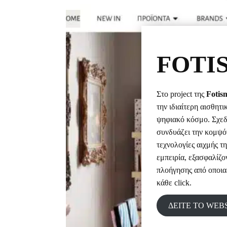
FOTI
Στο project της
Fotis
την ιδιαίτερη αισθητ
ψηφιακό κόσμο. Σχεδ
συνδυάζει την κομψότ
τεχνολογίες αιχμής τ
εμπειρία, εξασφαλίζο
πλοήγησης από οποια
κάθε click.
ΔΕΙΤΕ ΤΟ WEB