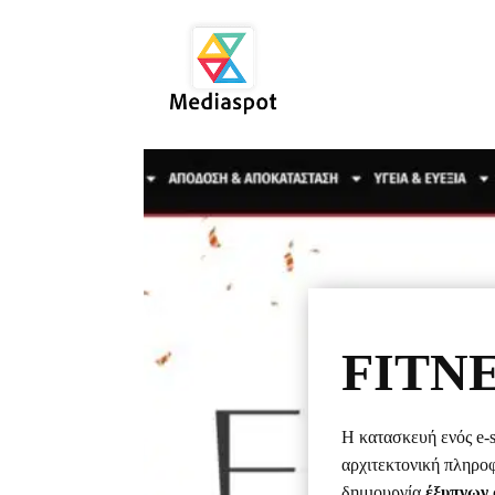
FITN
Η κατασκευή ενός e-
αρχιτεκτονική πληροφ
δημιουργία
έξυπνων